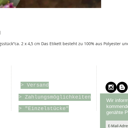
N
sstück"ca. 2 x 4,5 cm Das Etikett besteht zu 100% aus Polyester un
r
Online-Shop
Bleibe
> Versand
> Zahlungsmöglichkeiten
Wir inform
kommende
> "Einzelstücke"
genähte P