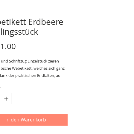
etikett Erdbeere
lingsstück
Preis
1.00
und Schriftzug Einzelstück zieren
übsche Webetikett, welches sich ganz
dank der praktischen Endfalten, auf
liebige Nähkunstwerk aufnähen lässt.
*
aniela Drescher
,5 cm
ester, Etikett
In den Warenkorb