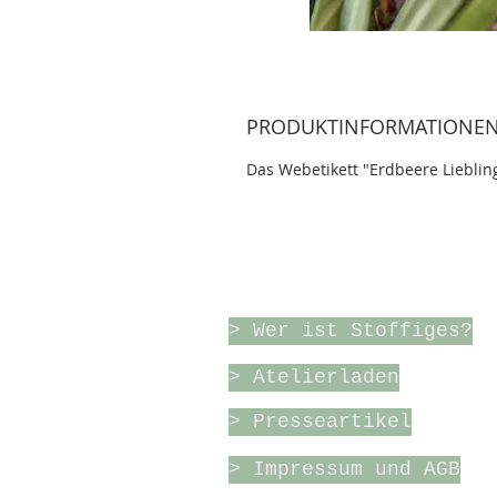
PRODUKTINFORMATIONE
Das Webetikett "Erdbeere Liebling
Über Stoffiges & meh
> Wer ist Stoffiges?
> Atelierladen
> Presseartikel
> Impressum und AGB