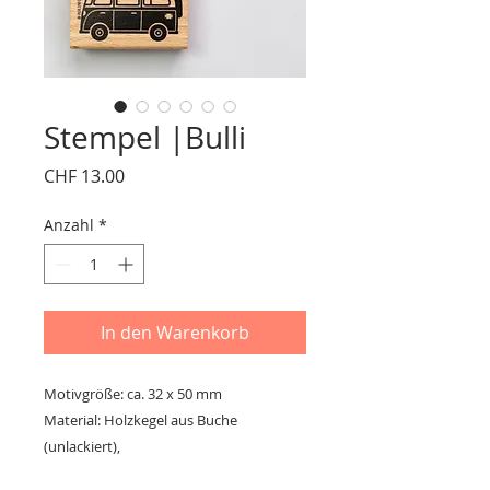
Stempel |Bulli
Preis
CHF 13.00
Anzahl
*
In den Warenkorb
Motivgröße: ca. 32 x 50 mm
Material: Holzkegel aus Buche
(unlackiert),
das Stempelgummi ist auf eine federnde