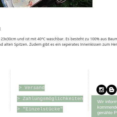
N
 23x30cm und ist mit 40°C waschbar. Es besteht zu 100% aus Baum
 alten Spitzen. Zudem gibt es ein seperates Innenkissen zum Her
r
Online-Shop
Bleibe
> Versand
> Zahlungsmöglichkeiten
Wir inform
kommende
> "Einzelstücke"
genähte P