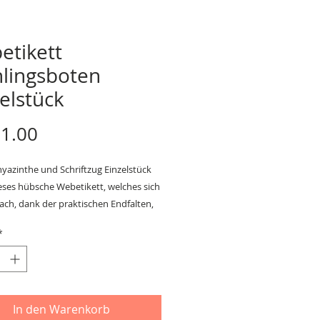
etikett
hlingsboten
elstück
Preis
1.00
yazinthe und Schriftzug Einzelstück
ieses hübsche Webetikett, welches sich
ach, dank der praktischen Endfalten,
s beliebige Nähkunstwerk aufnähen
*
aniela Drescher
,5 cm
In den Warenkorb