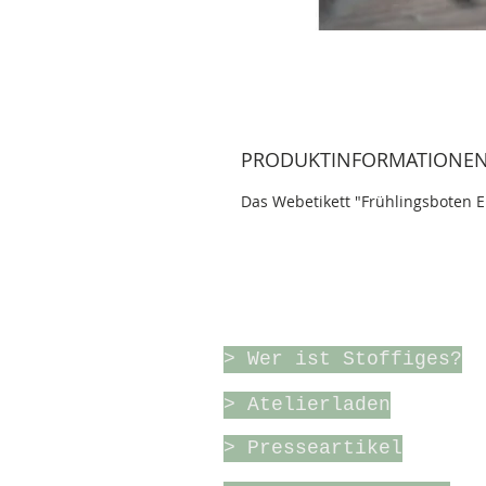
PRODUKTINFORMATIONE
Das Webetikett "Frühlingsboten Ei
Über Stoffiges & meh
> Wer ist Stoffiges?
> Atelierladen
> Presseartikel