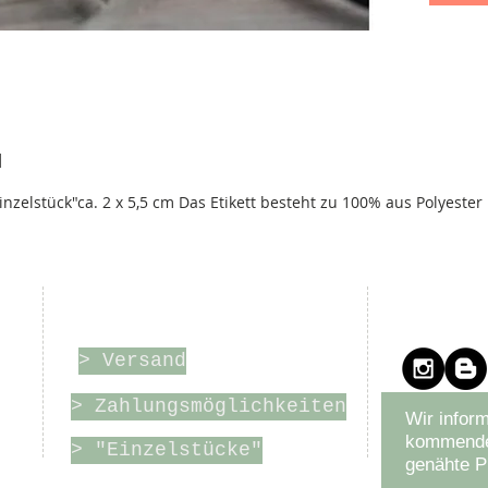
N
nzelstück"ca. 2 x 5,5 cm Das Etikett besteht zu 100% aus Polyester
r
Online-Shop
Bleibe
> Versand
> Zahlungsmöglichkeiten
Wir inform
kommende
> "Einzelstücke"
genähte P